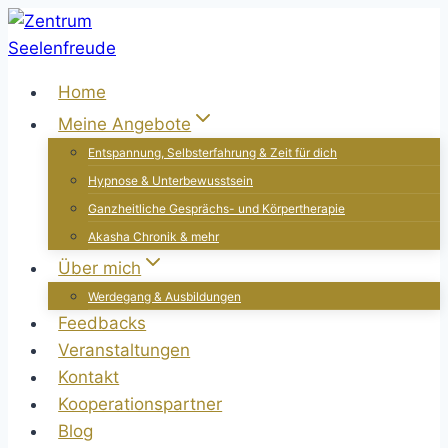
Zum
Inhalt
springen
Home
Meine Angebote
Entspannung, Selbsterfahrung & Zeit für dich
Hypnose & Unterbewusstsein
Ganzheitliche Gesprächs- und Körpertherapie
Akasha Chronik & mehr
Über mich
Werdegang & Ausbildungen
Feedbacks
Veranstaltungen
Kontakt
Kooperationspartner
Blog