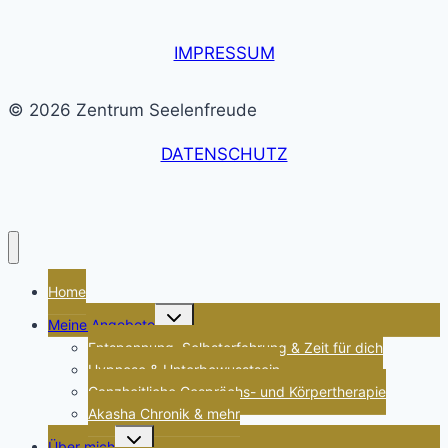
IMPRESSUM
© 2026 Zentrum Seelenfreude
DATENSCHUTZ
Home
Untermenü
Meine Angebote
umschalten
Entspannung, Selbsterfahrung & Zeit für dich
Hypnose & Unterbewusstsein
Ganzheitliche Gesprächs- und Körpertherapie
Akasha Chronik & mehr
Untermenü
Über mich