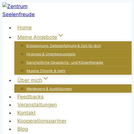
Zum
Inhalt
springen
Home
Meine Angebote
Entspannung, Selbsterfahrung & Zeit für dich
Hypnose & Unterbewusstsein
Ganzheitliche Gesprächs- und Körpertherapie
Akasha Chronik & mehr
Über mich
Werdegang & Ausbildungen
Feedbacks
Veranstaltungen
Kontakt
Kooperationspartner
Blog