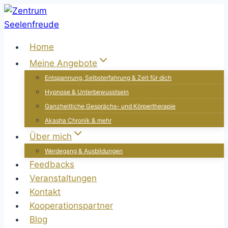
Zum
Inhalt
springen
Home
Meine Angebote
Entspannung, Selbsterfahrung & Zeit für dich
Hypnose & Unterbewusstsein
Ganzheitliche Gesprächs- und Körpertherapie
Akasha Chronik & mehr
Über mich
Werdegang & Ausbildungen
Feedbacks
Veranstaltungen
Kontakt
Kooperationspartner
Blog