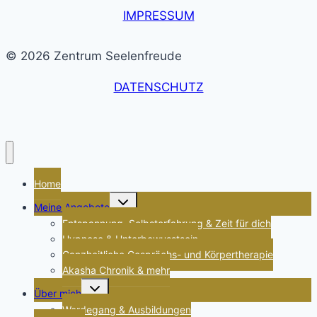
IMPRESSUM
© 2026 Zentrum Seelenfreude
DATENSCHUTZ
Home
Untermenü
Meine Angebote
umschalten
Entspannung, Selbsterfahrung & Zeit für dich
Hypnose & Unterbewusstsein
Ganzheitliche Gesprächs- und Körpertherapie
Akasha Chronik & mehr
Untermenü
Über mich
umschalten
Werdegang & Ausbildungen