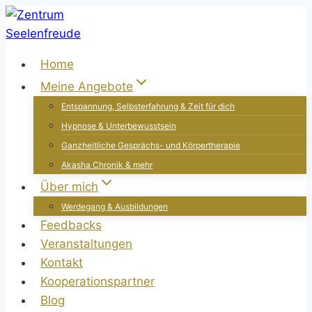
Zum
Inhalt
springen
Home
Meine Angebote
Entspannung, Selbsterfahrung & Zeit für dich
Hypnose & Unterbewusstsein
Ganzheitliche Gesprächs- und Körpertherapie
Akasha Chronik & mehr
Über mich
Werdegang & Ausbildungen
Feedbacks
Veranstaltungen
Kontakt
Kooperationspartner
Blog