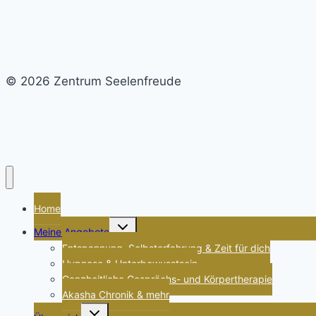
© 2026 Zentrum Seelenfreude
Home
Untermenü
Meine Angebote
umschalten
Entspannung, Selbsterfahrung & Zeit für dich
Hypnose & Unterbewusstsein
Ganzheitliche Gesprächs- und Körpertherapie
Akasha Chronik & mehr
Untermenü