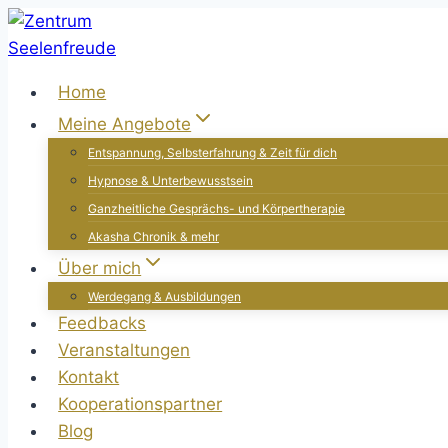
Zum
Inhalt
springen
Home
Meine Angebote
Entspannung, Selbsterfahrung & Zeit für dich
Hypnose & Unterbewusstsein
Ganzheitliche Gesprächs- und Körpertherapie
Akasha Chronik & mehr
Über mich
Werdegang & Ausbildungen
Feedbacks
Veranstaltungen
Kontakt
Kooperationspartner
Blog