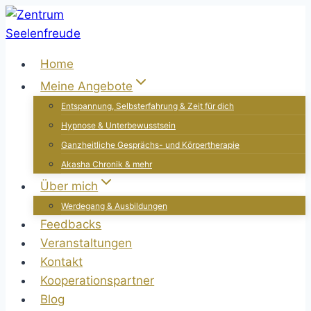
Zum
Inhalt
springen
Home
Meine Angebote
Entspannung, Selbsterfahrung & Zeit für dich
Hypnose & Unterbewusstsein
Ganzheitliche Gesprächs- und Körpertherapie
Akasha Chronik & mehr
Über mich
Werdegang & Ausbildungen
Feedbacks
Veranstaltungen
Kontakt
Kooperationspartner
Blog