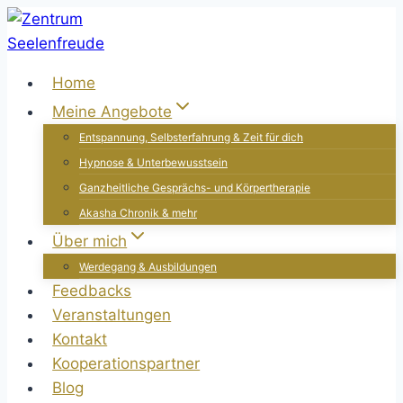
Zum
Inhalt
springen
Home
Meine Angebote
Entspannung, Selbsterfahrung & Zeit für dich
Hypnose & Unterbewusstsein
Ganzheitliche Gesprächs- und Körpertherapie
Akasha Chronik & mehr
Über mich
Werdegang & Ausbildungen
Feedbacks
Veranstaltungen
Kontakt
Kooperationspartner
Blog