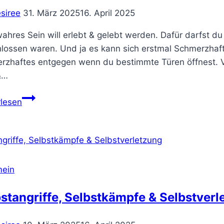
siree
31. März 2025
16. April 2025
ahres Sein will erlebt & gelebt werden. Dafür darfst du 
hlossen waren. Und ja es kann sich erstmal Schmerzhaf
zhaftes entgegen wenn du bestimmte Türen öffnest. Vie
&…
Die
rlesen
Tiefe
deines
Seins
mein
stangriffe, Selbstkämpfe & Selbstverl