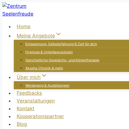
Zum
Inhalt
springen
Home
Meine Angebote
Entspannung, Selbsterfahrung & Zeit für dich
Hypnose & Unterbewusstsein
Ganzheitliche Gesprächs- und Körpertherapie
Akasha Chronik & mehr
Über mich
Werdegang & Ausbildungen
Feedbacks
Veranstaltungen
Kontakt
Kooperationspartner
Blog