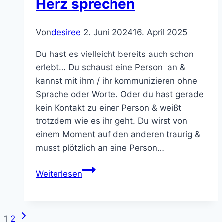
Herz sprechen
Von
desiree
2. Juni 2024
16. April 2025
Du hast es vielleicht bereits auch schon
erlebt… Du schaust eine Person an &
kannst mit ihm / ihr kommunizieren ohne
Sprache oder Worte. Oder du hast gerade
kein Kontakt zu einer Person & weißt
trotzdem wie es ihr geht. Du wirst von
einem Moment auf den anderen traurig &
musst plötzlich an eine Person…
Telepathie
Weiterlesen
–
Lass
dein
Nächste
Seitennavigation
1
2