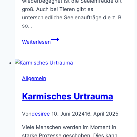
wiederbegegnet ist die Seelenfreude oft
groß. Auch bei Tieren gibt es
unterschiedliche Seelenaufträge die z. B.
so…
Tiere
Weiterlesen
–
unsere
lichtvollen
Wegbegleiter
Allgemein
Karmisches Urtrauma
Von
desiree
10. Juni 2024
16. April 2025
Viele Menschen werden im Moment in
starke Prozesse geschoben. Dies kann