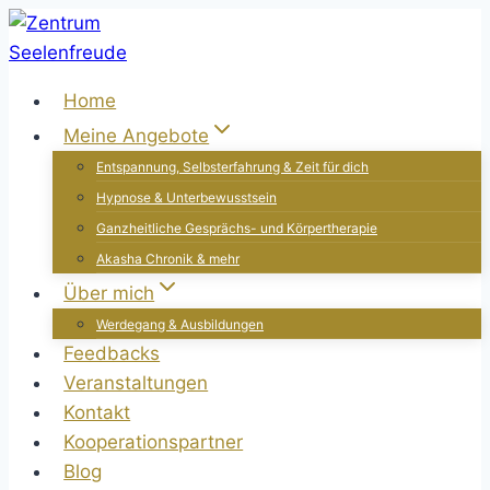
Zum
Inhalt
springen
Home
Meine Angebote
Entspannung, Selbsterfahrung & Zeit für dich
Hypnose & Unterbewusstsein
Ganzheitliche Gesprächs- und Körpertherapie
Akasha Chronik & mehr
Über mich
Werdegang & Ausbildungen
Feedbacks
Veranstaltungen
Kontakt
Kooperationspartner
Blog