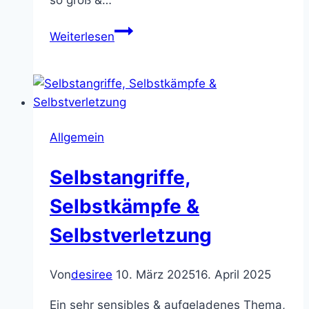
Die
Weiterlesen
Tiefe
deines
Seins
Allgemein
Selbstangriffe,
Selbstkämpfe &
Selbstverletzung
Von
desiree
10. März 2025
16. April 2025
Ein sehr sensibles & aufgeladenes Thema,