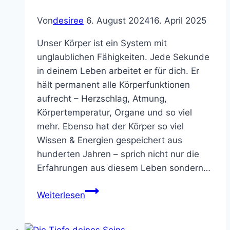
in
Von
desiree
6. August 2024
16. April 2025
deine
persönliche
Unser Körper ist ein System mit
Zufriedenheit
unglaublichen Fähigkeiten. Jede Sekunde
in deinem Leben arbeitet er für dich. Er
hält permanent alle Körperfunktionen
aufrecht – Herzschlag, Atmung,
Körpertemperatur, Organe und so viel
mehr. Ebenso hat der Körper so viel
Wissen & Energien gespeichert aus
hunderten Jahren – sprich nicht nur die
Erfahrungen aus diesem Leben sondern…
Die
Weiterlesen
Weisheit
des