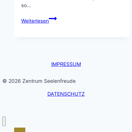
so…
Tiere
Weiterlesen
–
unsere
lichtvollen
Wegbegleiter
IMPRESSUM
© 2026 Zentrum Seelenfreude
DATENSCHUTZ