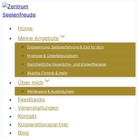
Zum
Inhalt
springen
Home
Meine Angebote
Entspannung, Selbsterfahrung & Zeit für dich
Hypnose & Unterbewusstsein
Ganzheitliche Gesprächs- und Körpertherapie
Akasha Chronik & mehr
Über mich
Werdegang & Ausbildungen
Feedbacks
Veranstaltungen
Kontakt
Kooperationspartner
Blog